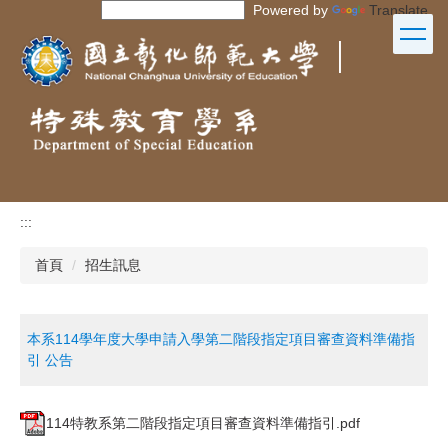
Powered by
Translate
跳
到
｜
主
要
內
容
區
:::
首頁
招生訊息
本系114學年度大學申請入學第二階段指定項目審查資料準備指
引 公告
114特教系第二階段指定項目審查資料準備指引.pdf