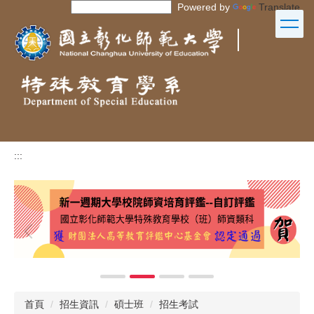
Powered by
Translate
跳
到
｜
主
要
內
容
區
:::
首頁
招生資訊
碩士班
招生考試