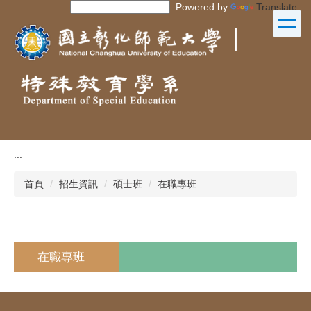
Powered by
Translate
跳
到
｜
主
要
內
容
區
:::
首頁
招生資訊
碩士班
在職專班
:::
在職專班