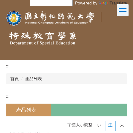
Powered by
Translate
跳
到
｜
主
要
內
容
區
:::
首頁
產品列表
:::
產品列表
字體大小調整
小
中
大