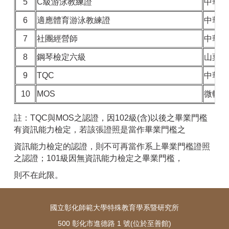
5
C級游泳教練證
中華民
6
適應體育游泳教練證
中華民
7
社團經營師
中華學
8
鋼琴檢定六級
山葉／
9
TQC
中華民
10
MOS
微軟
註：TQC與MOS之認證，因102級(含)以後之畢業門檻
有資訊能力檢定，若該張證照是當作畢業門檻之
資訊能力檢定的認證，則不可再當作系上畢業門檻證照
之認證；101級因無資訊能力檢定之畢業門檻，
則不在此限。
國立彰化師範大學特殊教育學系暨研究所
500 彰化市進德路 1 號(位於至善館)