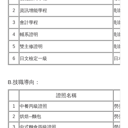
2
資訊增能學程
彰師大
3
會計學程
彰師大
4
輔系證明
彰師大
5
雙主修證明
彰師大
6
日文檢定一級
日本國
B.技職導向：
證照名稱
1
中餐丙級證照
勞委會
2
烘焙─麵包
勞委會
3
中式麵食丙級證照
勞委會