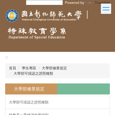
Powered by
Translate
跳
到
｜
主
要
內
容
區
:::
首頁
學生專區
大學部修業規定
大學部可採認之證照種類
大學部修業規定
大學部可採認之證照種類
特教系一貫修讀作業細則