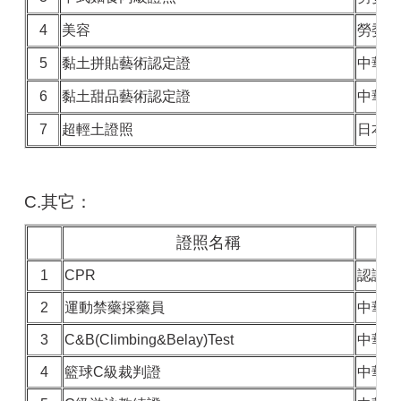
4
美容
勞委會
5
黏土拼貼藝術認定證
中華民
6
黏土甜品藝術認定證
中華民
7
超輕土證照
日本哈
C.其它：
證照名稱
1
CPR
認證時
2
運動禁藥採藥員
中華奧
3
C&B(Climbing&Belay)Test
中華民
4
籃球C級裁判證
中華民