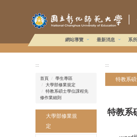
跳
到
｜
主
要
內
容
網站導覽
最新消息
系
區
:::
:::
首頁
學生專區
特教系碩
大學部修業規定
特教系碩士學位課程先
修作業細則
特教系
大學部修業規
定