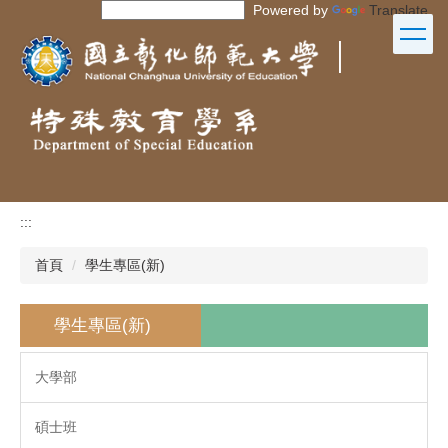
Powered by
Translate
跳
到
｜
主
要
內
容
區
:::
首頁
學生專區(新)
學生專區(新)
大學部
碩士班