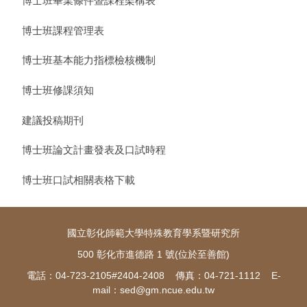
博士班畢業條件暨課程架構表
博士班課程管理表
博士班基本能力指標檢核機制
博士班修課須知
建議投稿期刊
博士班論文計畫發表及口試時程
博士班口試相關表格下載
國立彰化師範大學特殊教育學系暨研究所
500 彰化市進德路 1 號(位於至善館)
電話：04-723-2105#2404-2408 傳真：04-721-1112 E-
mail：
sed@gm.ncue.edu.tw