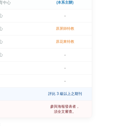
育中心
(本系主辦)
心
-
心
原屏師特教
心
原花東特教
心
-
-
-
評比 3 級以上之期刊
參與海報發表者，
須全文審查。
班