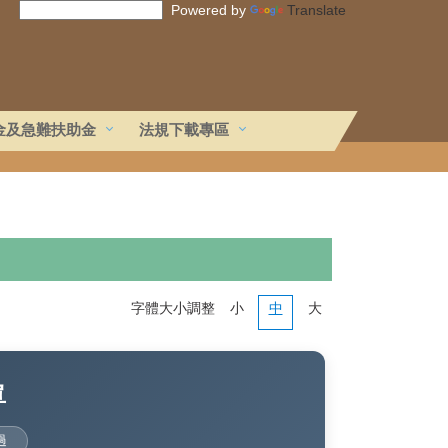
Powered by
Translate
金及急難扶助金
法規下載專區
字體大小調整
小
中
大
單
過