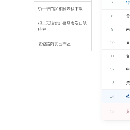
7
特
碩士班口試相關表格下載
8
雲
碩士班論文計畫發表及口試
時程
9
南
10
東
復健諮商實習專區
11
台
12
中
13
資
14
教
15
參