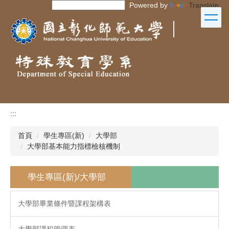
Powered by
Translate
跳
到
｜
主
要
內
容
區
:::
首頁
學生專區(新)
大學部
大學部基本能力指標檢核機制
學生專區(新)/大學部
大學部畢業條件暨課程架構表
大學部課程管理表