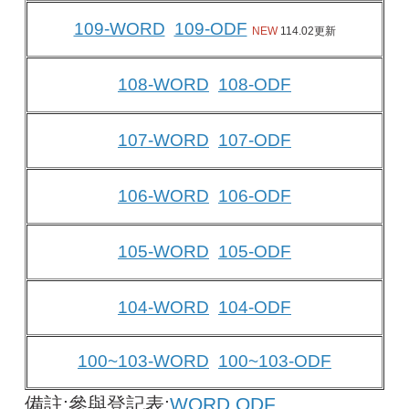
109-WORD
109-ODF
NEW
114.02更新
108-WORD
108-ODF
107-WORD
107-ODF
106-WORD
106-ODF
105-WORD
105-ODF
104-WORD
104-ODF
100~103-WORD
100~103-ODF
備註:參與登記表:
WORD
ODF