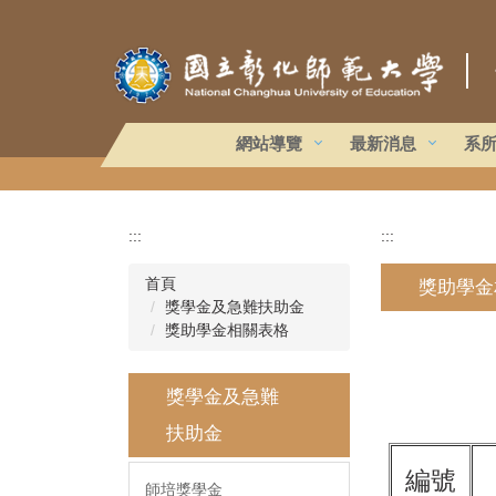
跳
到
｜
主
要
內
容
網站導覽
最新消息
系
區
:::
:::
首頁
獎助學金
獎學金及急難扶助金
獎助學金相關表格
獎學金及急難
扶助金
編號
師培獎學金