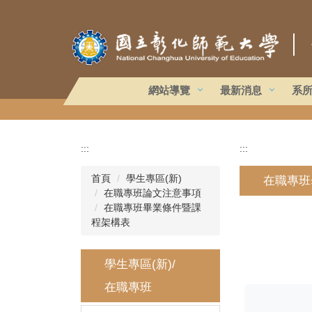
跳
到
｜
主
要
內
容
網站導覽
最新消息
系
區
:::
:::
首頁
學生專區(新)
在職專班
在職專班論文注意事項
在職專班畢業條件暨課
程架構表
學生專區(新)/
在職專班