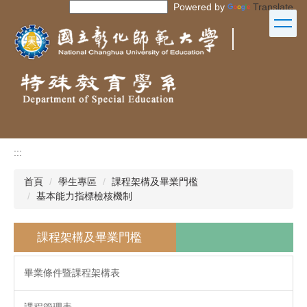
Powered by
Translate
跳
到
｜
主
要
內
容
區
:::
首頁
學生專區
課程架構及畢業門檻
基本能力指標檢核機制
課程架構及畢業門檻
畢業條件暨課程架構表
課程管理表